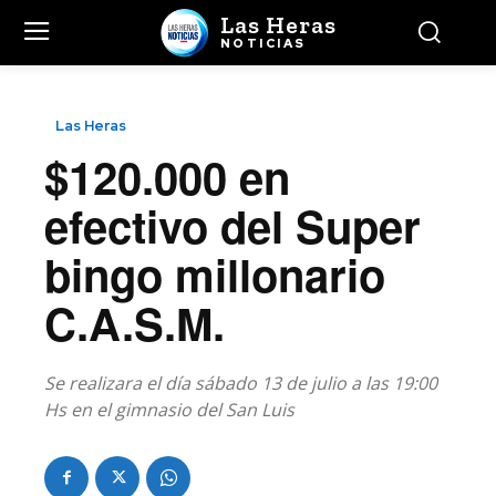
Las Heras
NOTICIAS
Las Heras
$120.000 en
efectivo del Super
bingo millonario
C.A.S.M.
Se realizara el día sábado 13 de julio a las 19:00
Hs en el gimnasio del San Luis