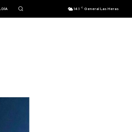
C
 DÍA
14.1
General Las Heras