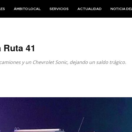
LES
ÁMBITO LOCAL
SERVICIOS
ACTUALIDAD
NOTICIA DEL
a Ruta 41
 camiones y un Chevrolet Sonic, dejando un saldo trágico.