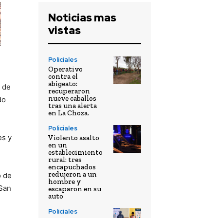
Noticias mas
vistas
Policiales
Operativo
contra el
abigeato:
e de
recuperaron
nueve caballos
do
tras una alerta
en La Choza.
Policiales
es y
Violento asalto
en un
establecimiento
rural: tres
encapuchados
redujeron a un
o de
hombre y
 San
escaparon en su
auto
Policiales