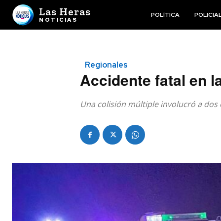
Las Heras
POLÍTICA
POLICIA
NOTICIAS
Regionales
Accidente fatal en l
Una colisión múltiple involucró a dos