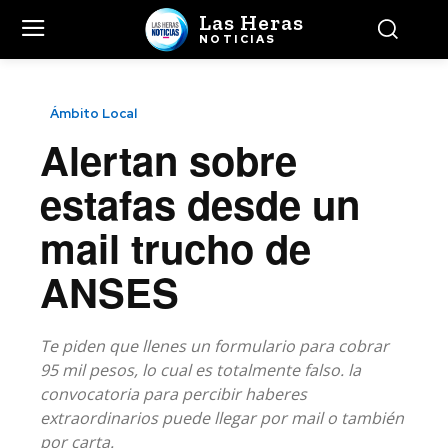
Las Heras
NOTICIAS
Ámbito Local
Alertan sobre
estafas desde un
mail trucho de
ANSES
Te piden que llenes un formulario para cobrar
95 mil pesos, lo cual es totalmente falso. la
convocatoria para percibir haberes
extraordinarios puede llegar por mail o también
por carta.