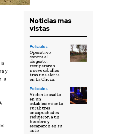
Noticias mas
vistas
Policiales
Operativo
contra el
abigeato:
la
recuperaron
nueve caballos
ra y
tras una alerta
 la
en La Choza.
Policiales
Violento asalto
en un
,
establecimiento
rural: tres
encapuchados
redujeron a un
hombre y
res
escaparon en su
auto