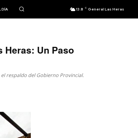
C
 DÍA
13.8
General Las Heras
as Heras: Un Paso
el respaldo del Gobierno Provincial.