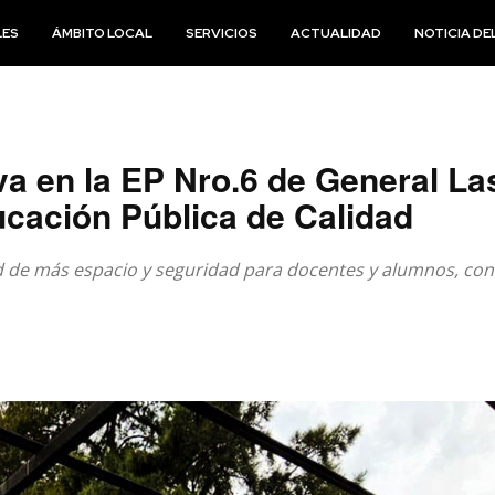
LES
ÁMBITO LOCAL
SERVICIOS
ACTUALIDAD
NOTICIA DEL
a en la EP Nro.6 de General L
cación Pública de Calidad
d de más espacio y seguridad para docentes y alumnos, con 