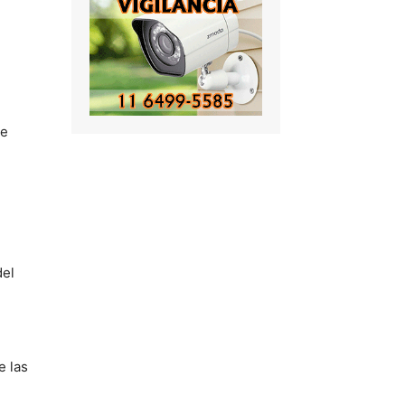
pe
del
e las