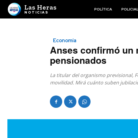
Las Heras
POLÍTICA
POLICIA
NOTICIAS
Economía
Anses confirmó un 
pensionados
La titular del organismo previsional, 
movilidad. Mirá cuánto suben jubilacio