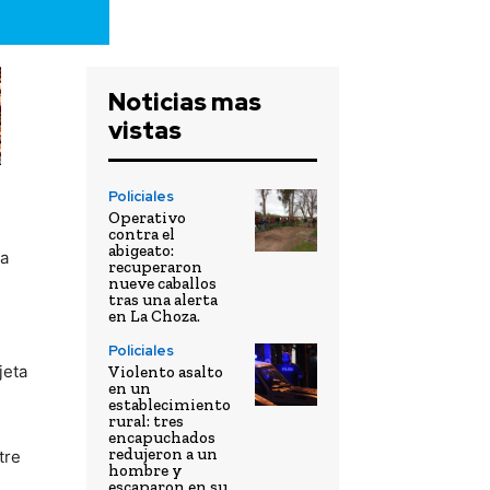
Noticias mas
vistas
Policiales
Operativo
contra el
abigeato:
ra
recuperaron
nueve caballos
tras una alerta
en La Choza.
Policiales
jeta
Violento asalto
en un
establecimiento
rural: tres
encapuchados
redujeron a un
tre
hombre y
escaparon en su