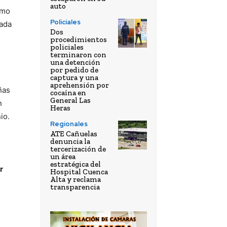
auto
omo
Policiales
zada
Dos
procedimientos
policiales
terminaron con
una detención
por pedido de
captura y una
aprehensión por
ñas
cocaína en
General Las
n
Heras
io.
Regionales
ATE Cañuelas
denuncia la
tercerización de
un área
estratégica del
r
Hospital Cuenca
Alta y reclama
transparencia