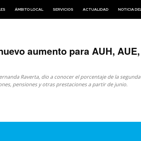
LES
ÁMBITO LOCAL
SERVICIOS
ACTUALIDAD
NOTICIA DEL
nuevo aumento para AUH, AUE, 
Fernanda Raverta, dio a conocer el porcentaje de la segunda
nes, pensiones y otras prestaciones a partir de junio.