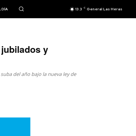
C
 DÍA
13.3
General Las Heras
jubilados y
 suba del año bajo la nueva ley de