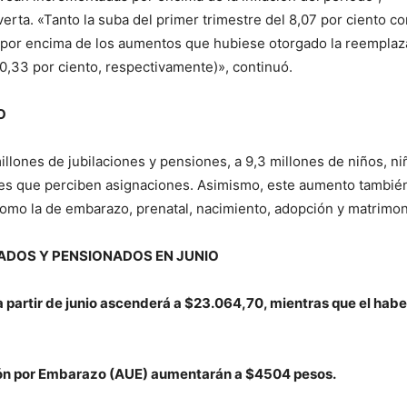
erta. «Tanto la suba del primer trimestre del 8,07 por ciento c
an por encima de los aumentos que hubiese otorgado la reempla
 10,33 por ciento, respectivamente)», continuó.
O
illones de jubilaciones y pensiones, a 9,3 millones de niños, ni
es que perciben asignaciones. Asimismo, este aumento tambié
como la de embarazo, prenatal, nacimiento, adopción y matrimon
LADOS Y PENSIONADOS EN JUNIO
 a partir de junio ascenderá a $23.064,70, mientras que el habe
ción por Embarazo (AUE) aumentarán a $4504 pesos.