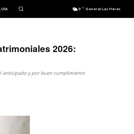
C
 DÍA
9
General Las Heras
trimoniales 2026:
l anticipado y por buen cumplimiento