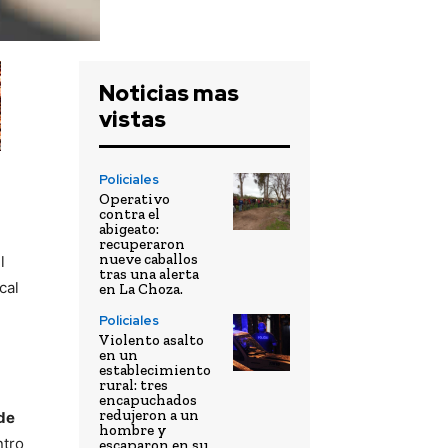
Noticias mas
vistas
Policiales
Operativo
contra el
abigeato:
recuperaron
nueve caballos
l
tras una alerta
cal
en La Choza.
Policiales
Violento asalto
en un
establecimiento
rural: tres
encapuchados
redujeron a un
de
hombre y
ntro
escaparon en su