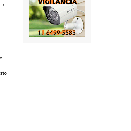
en
ue
sto