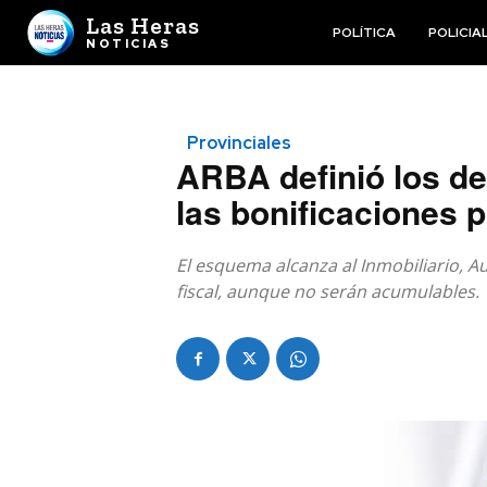
Las Heras
POLÍTICA
POLICIA
NOTICIAS
Provinciales
ARBA definió los de
las bonificaciones 
El esquema alcanza al Inmobiliario, 
fiscal, aunque no serán acumulables.