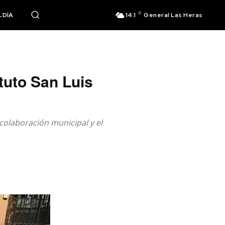
C
 DÍA
14.1
General Las Heras
tuto San Luis
 colaboración municipal y el