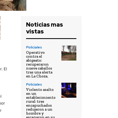
Noticias mas
vistas
Policiales
Operativo
contra el
abigeato:
recuperaron
nueve caballos
. El
tras una alerta
en La Choza.
Policiales
Violento asalto
en un
l
establecimiento
rural: tres
por
encapuchados
redujeron a un
u
hombre y
escaparon en su