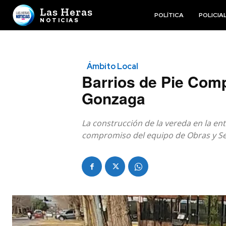
Las Heras
POLÍTICA
POLICIA
NOTICIAS
Ámbito Local
Barrios de Pie Comp
Gonzaga
La construcción de la vereda en la ent
compromiso del equipo de Obras y Ser