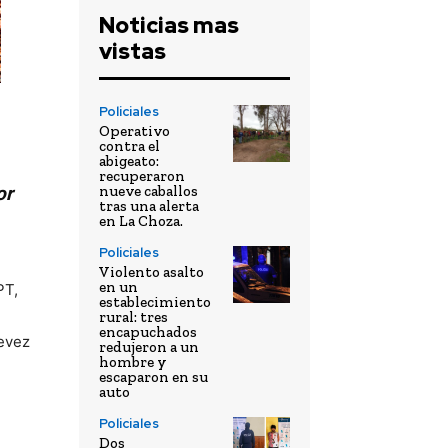
Noticias mas
vistas
Policiales
Operativo
contra el
abigeato:
recuperaron
nueve caballos
or
tras una alerta
en La Choza.
Policiales
Violento asalto
en un
PT,
establecimiento
rural: tres
encapuchados
Tevez
redujeron a un
hombre y
escaparon en su
auto
Policiales
Dos