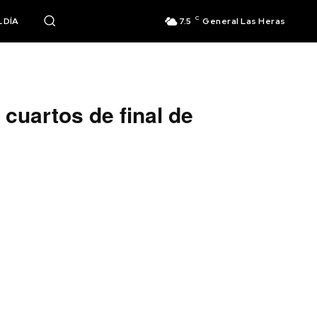
C
 DÍA
7.5
General Las Heras
cuartos de final de