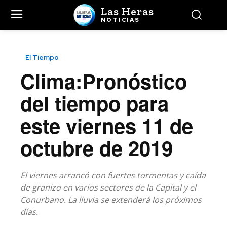
Las Heras
NOTICIAS
El Tiempo
Clima:Pronóstico
del tiempo para
este viernes 11 de
octubre de 2019
El viernes arrancó con fuertes tormentas y caída
de granizo en varios sectores de la Capital y el
Conurbano. La lluvia se extenderá los próximos
días.