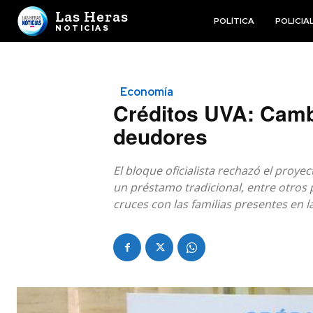
Las Heras
POLÍTICA
POLICIA
NOTICIAS
Economía
Créditos UVA: Camb
deudores
El bloque oficialista rechazó el proyec
un préstamo tradicional, entre otros
cruces con las familias presentes en l