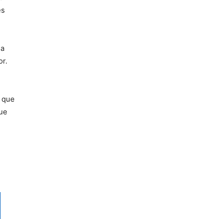
es
la
or.
 que
ue