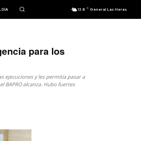
C
 DÍA
13.8
General Las Heras
encia para los
as ejecuciones y les permitía pasar a
 el BAPRO alcanza. Hubo fuertes