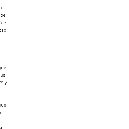
n
 de
fue
apso
s
 que
que
0% y
que
e
a