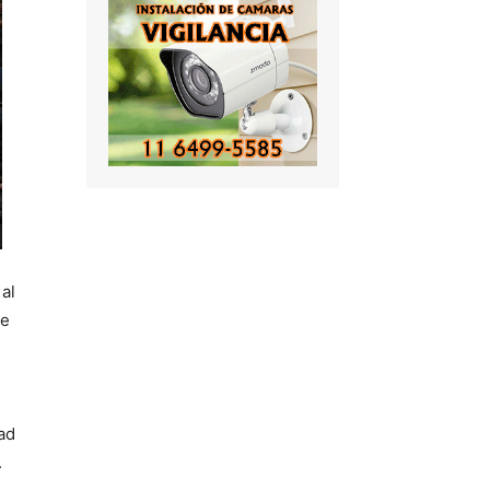
al
ue
ad
.