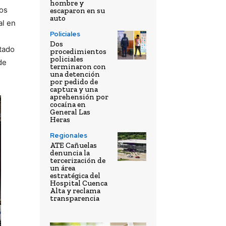
hombre y
os
escaparon en su
auto
al en
Policiales
Dos
stado
procedimientos
policiales
de
terminaron con
una detención
por pedido de
captura y una
aprehensión por
cocaína en
General Las
Heras
Regionales
ATE Cañuelas
denuncia la
tercerización de
un área
estratégica del
Hospital Cuenca
Alta y reclama
transparencia