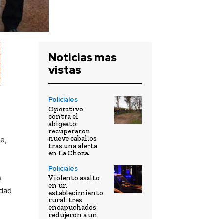
Noticias mas
vistas
Policiales
Operativo
contra el
abigeato:
recuperaron
nueve caballos
e,
tras una alerta
en La Choza.
Policiales
n
Violento asalto
en un
idad
establecimiento
rural: tres
encapuchados
redujeron a un