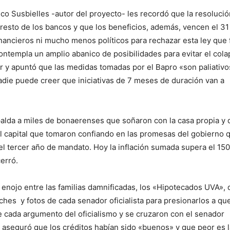
o Susbielles -autor del proyecto- les recordó que la resolució
 resto de los bancos y que los beneficios, además, vencen el 31
nancieros ni mucho menos políticos para rechazar esta ley que 
contempla un amplio abanico de posibilidades para evitar el col
dor y apuntó que las medidas tomadas por el Bapro «son paliativo
 nadie puede creer que iniciativas de 7 meses de duración van a
palda a miles de bonaerenses que soñaron con la casa propia y
el capital que tomaron confiando en las promesas del gobierno 
el tercer año de mandato. Hoy la inflación sumada supera el 15
erró.
nojo entre las familias damnificadas, los «Hipotecados UVA», 
iches y fotos de cada senador oficialista para presionarlos a qu
e cada argumento del oficialismo y se cruzaron con el senador
aseguró que los créditos habían sido «buenos» y que peor es l