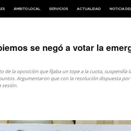
LES
ÁMBITO LOCAL
SERVICIOS
ACTUALIDAD
NOTICIA DEL
iemos se negó a votar la emerg
to de la oposición que fijaba un tope a la cuota, suspendía l
 puntos. Argumentaron que con la resolución dispuesta por
a sesión.