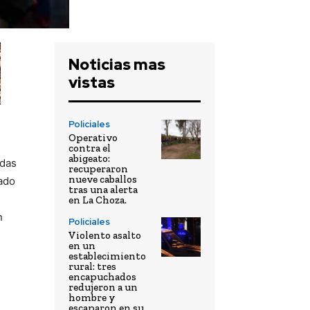
Noticias mas
vistas
Policiales
Operativo
contra el
abigeato:
idas
recuperaron
nueve caballos
nado
tras una alerta
en La Choza.
n
Policiales
Violento asalto
en un
establecimiento
rural: tres
encapuchados
redujeron a un
hombre y
escaparon en su