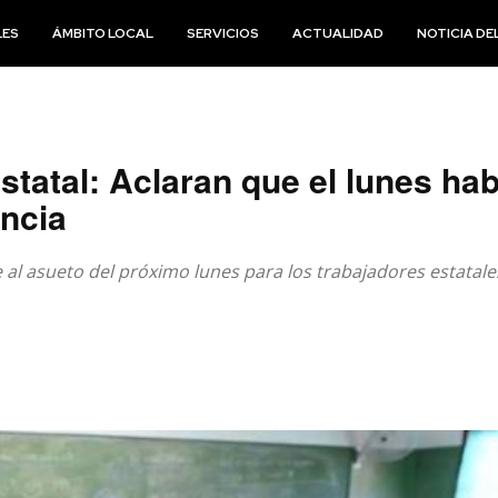
LES
ÁMBITO LOCAL
SERVICIOS
ACTUALIDAD
NOTICIA DEL
statal: Aclaran que el lunes hab
incia
al asueto del próximo lunes para los trabajadores estatales