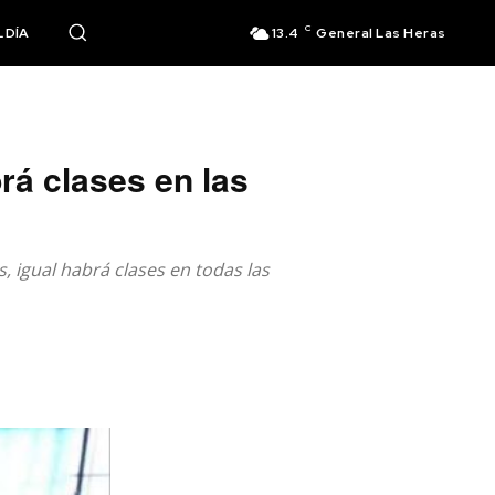
C
 DÍA
13.4
General Las Heras
rá clases en las
, igual habrá clases en todas las