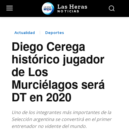
Las Heras
NOTICIAS
Actualidad
Deportes
Diego Cerega
histórico jugador
de Los
Murciélagos será
DT en 2020
Uno de los integrantes más importantes de la
Selección argentina se convertirá en el primer
entrenador no vidente del mundo.