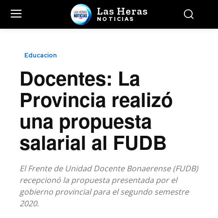
Las Heras
NOTICIAS
Educacion
Docentes: La
Provincia realizó
una propuesta
salarial al FUDB
El Frente de Unidad Docente Bonaerense (FUDB)
recepcionó la propuesta presentada por el
gobierno provincial para el segundo semestre
2020.