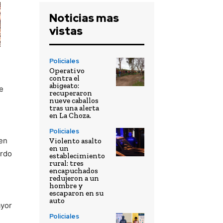
Noticias mas
vistas
Policiales
Operativo
contra el
abigeato:
e
recuperaron
nueve caballos
tras una alerta
en La Choza.
Policiales
den
Violento asalto
en un
ordo
establecimiento
rural: tres
encapuchados
redujeron a un
hombre y
escaparon en su
auto
ayor
Policiales