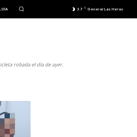
C
 DÍA
3.7
General Las Heras
cleta robada el día de ayer.