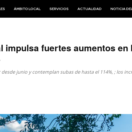
LES
ÁMBITO LOCAL
SERVICIOS
ACTUALIDAD
NOTICIA DEL
l impulsa fuertes aumentos en 
.
 desde junio y contemplan subas de hasta el 114%, ; los inc