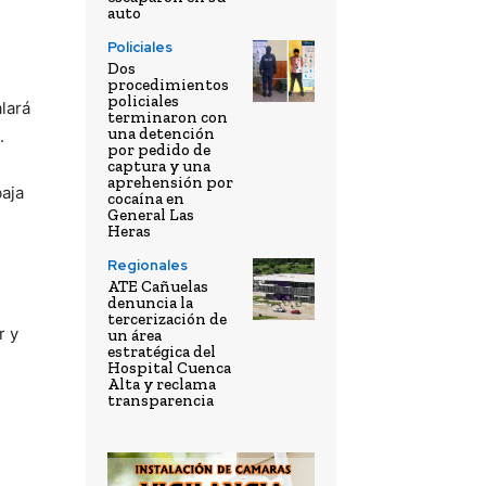
auto
Policiales
Dos
procedimientos
policiales
alará
terminaron con
una detención
.
por pedido de
captura y una
aprehensión por
baja
cocaína en
General Las
Heras
Regionales
ATE Cañuelas
denuncia la
tercerización de
r
y
un área
estratégica del
Hospital Cuenca
Alta y reclama
transparencia
s