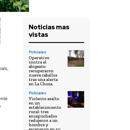
Noticias mas
vistas
Policiales
Operativo
contra el
abigeato:
país,
recuperaron
nueve caballos
tras una alerta
en La Choza.
Policiales
ente
Violento asalto
en un
e
establecimiento
rural: tres
encapuchados
redujeron a un
hombre y
escaparon en su