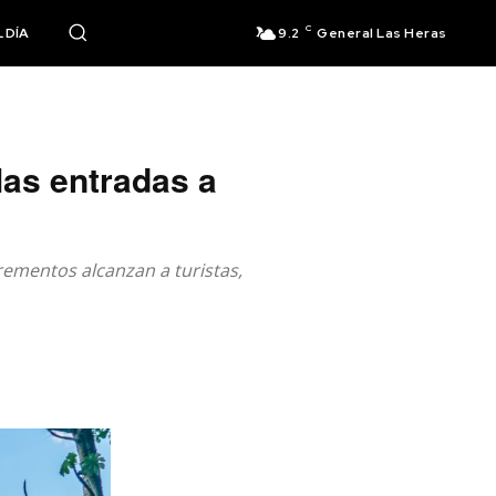
C
 DÍA
9.2
General Las Heras
las entradas a
rementos alcanzan a turistas,