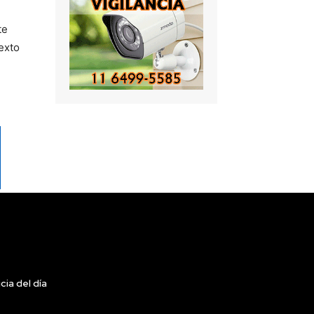
te
exto
cia del día