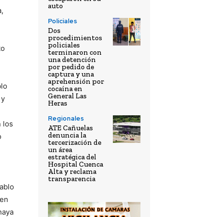
auto
a,
Policiales
Dos
procedimientos
policiales
to
terminaron con
una detención
por pedido de
captura y una
aprehensión por
blo
cocaína en
General Las
 y
Heras
Regionales
 los
ATE Cañuelas
denuncia la
o
tercerización de
un área
estratégica del
Hospital Cuenca
Alta y reclama
transparencia
Pablo
 en
haya