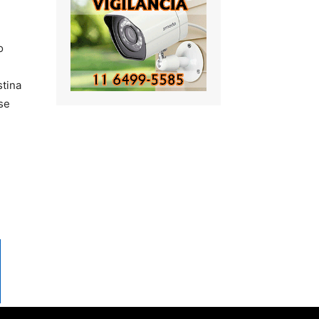
o
stina
se