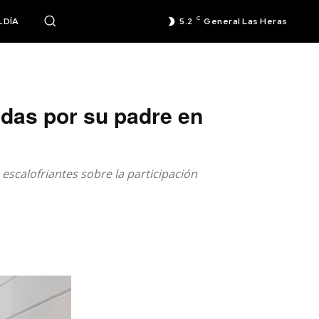
C
 DÍA
5.2
General Las Heras
idas por su padre en
escalofriantes sobre la participación