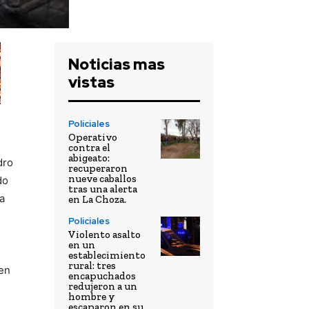
Noticias mas
vistas
Policiales
Operativo
contra el
abigeato:
dro
recuperaron
nueve caballos
do
tras una alerta
a
en La Choza.
Policiales
Violento asalto
en un
establecimiento
rural: tres
 en
encapuchados
redujeron a un
hombre y
escaparon en su