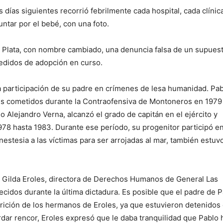
 días siguientes recorrió febrilmente cada hospital, cada clínic
ntar por el bebé, con una foto.
a Plata, con nombre cambiado, una denuncia falsa de un supues
edidos de adopción en curso.
a participación de su padre en crímenes de lesa humanidad. Pa
enes cometidos durante la Contraofensiva de Montoneros en 1979
io Alejandro Verna, alcanzó el grado de capitán en el ejército y
8 hasta 1983. Durante ese período, su progenitor participó en
estesia a las víctimas para ser arrojadas al mar, también estuv
e Gilda Eroles, directora de Derechos Humanos de General Las
cidos durante la última dictadura. Es posible que el padre de 
rición de los hermanos de Eroles, ya que estuvieron detenidos
ar rencor, Eroles expresó que le daba tranquilidad que Pablo 