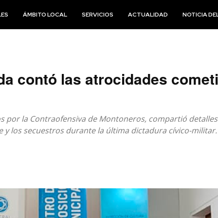
LES
ÁMBITO LOCAL
SERVICIOS
ACTUALIDAD
NOTICIA DEL
ida contó las atrocidades comet
ios por la Contraofensiva de Montoneros, compartió detalles 
 y los secuestros durante la última dictadura cívico-militar.