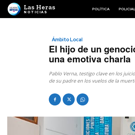
Las Heras
POLÍTICA
POLICIA
NOTICIAS
Ámbito Local
El hijo de un genoc
una emotiva charla
Pablo Verna, testigo clave en los juic
de su padre en los vuelos de la muerte