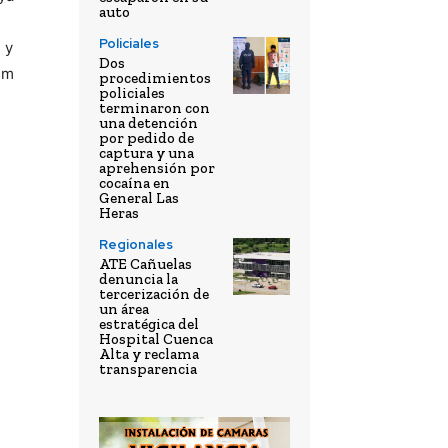
auto
Policiales
m
y
Dos
mm
procedimientos
policiales
terminaron con
una detención
por pedido de
captura y una
aprehensión por
cocaína en
General Las
Heras
Regionales
ATE Cañuelas
denuncia la
tercerización de
un área
estratégica del
Hospital Cuenca
Alta y reclama
transparencia