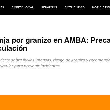
LES
ÁMBITO LOCAL
SERVICIOS
ACTUALIDAD
NOTICIA DEL
anja por granizo en AMBA: Prec
culación
vierte sobre lluvias intensas, riesgo de granizo y recomend
ircular para prevenir incidentes.