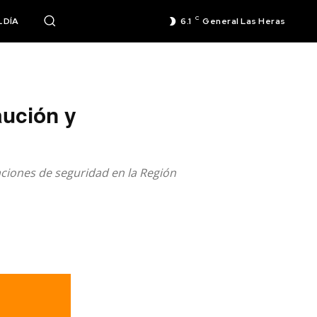
C
 DÍA
6.1
General Las Heras
aución y
aciones de seguridad en la Región