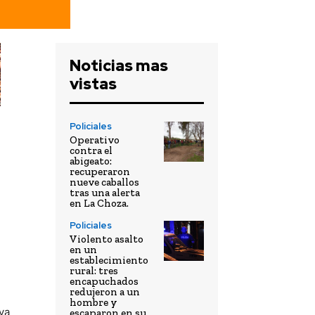
Noticias mas
vistas
Policiales
Operativo
contra el
abigeato:
recuperaron
nueve caballos
tras una alerta
en La Choza.
Policiales
Violento asalto
en un
establecimiento
rural: tres
encapuchados
redujeron a un
hombre y
ya
escaparon en su