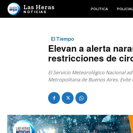
Las Heras
POLÍTICA
POLICIA
NOTICIAS
El Tiempo
Elevan a alerta nar
restricciones de cir
El Servicio Meteorológico Nacional ad
Metropolitana de Buenos Aires. Evite c