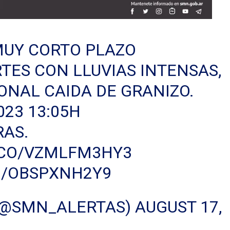
 MUY CORTO PLAZO
ES CON LLUVIAS INTENSAS,
ONAL CAIDA DE GRANIZO.
023 13:05H
RAS.
T.CO/VZMLFM3HY3
M/OBSPXNH2Y9
(@SMN_ALERTAS)
AUGUST 17,