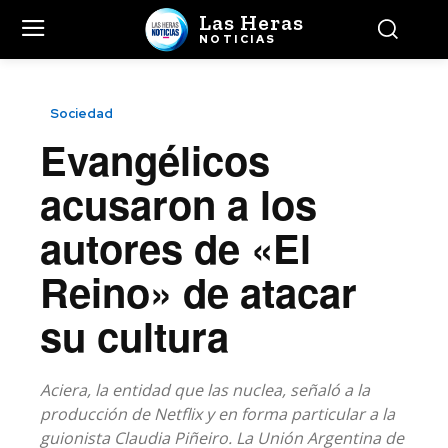
Las Heras
NOTICIAS
Sociedad
Evangélicos
acusaron a los
autores de «El
Reino» de atacar
su cultura
Aciera, la entidad que las nuclea, señaló a la
producción de Netflix y en forma particular a la
guionista Claudia Piñeiro. La Unión Argentina de