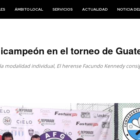
LES
ÁMBITO LOCAL
SERVICIOS
ACTUALIDAD
NOTICIA DEL
campeón en el torneo de Guat
 la modalidad individual, El herense Facundo Kennedy cons