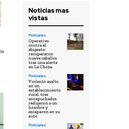
Noticias mas
vistas
Policiales
Operativo
contra el
abigeato:
 de
recuperaron
nueve caballos
tras una alerta
en La Choza.
Policiales
Violento asalto
en un
establecimiento
rural: tres
encapuchados
redujeron a un
hombre y
escaparon en su
auto
Policiales