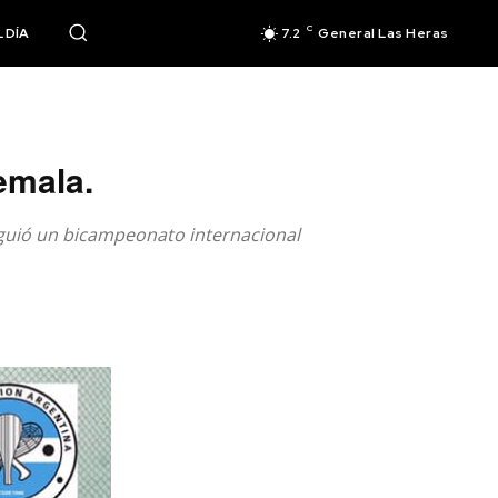
C
 DÍA
7.2
General Las Heras
emala.
iguió un bicampeonato internacional