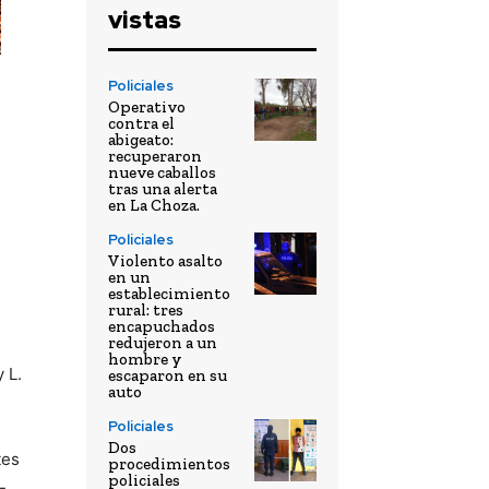
vistas
Policiales
Operativo
contra el
abigeato:
recuperaron
nueve caballos
tras una alerta
en La Choza.
Policiales
Violento asalto
en un
establecimiento
rural: tres
encapuchados
redujeron a un
hombre y
 L.
escaparon en su
auto
Policiales
Dos
tes
procedimientos
policiales
-