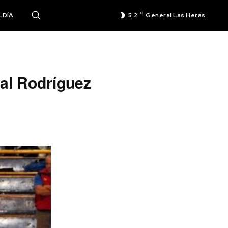
C
 DÍA
5.2
General Las Heras
ral Rodríguez