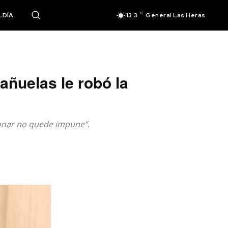
C
 DÍA
13.3
General Las Heras
añuelas le robó la
cionar no quede impune”.