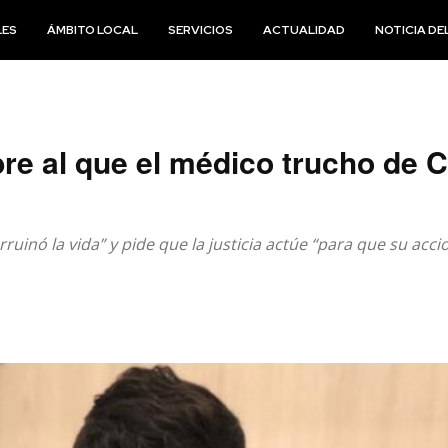
LES
ÁMBITO LOCAL
SERVICIOS
ACTUALIDAD
NOTICIA DEL
re al que el médico trucho de C
arruinó la vida” y pide que la justicia actúe “para que su ac