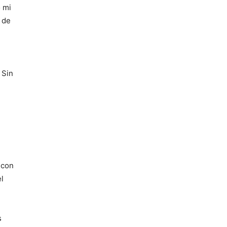
ó mi
o de
 Sin
 con
l
s