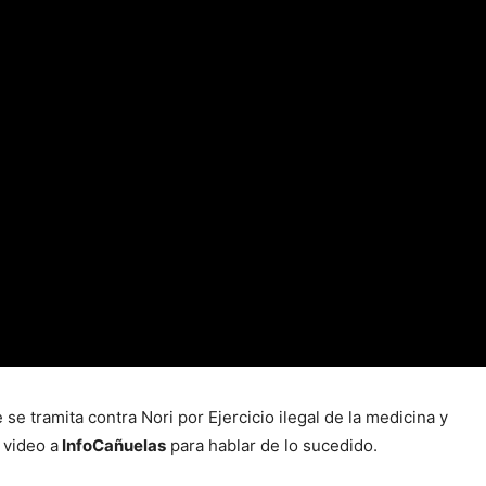
e tramita contra Nori por Ejercicio ilegal de la medicina y
 video a
InfoCañuelas
para hablar de lo sucedido.