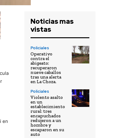
Noticias mas
vistas
Policiales
Operativo
contra el
abigeato:
recuperaron
nueve caballos
ícula
tras una alerta
r
en La Choza.
Policiales
Violento asalto
en un
establecimiento
rural: tres
encapuchados
redujeron a un
i en
hombre y
escaparon en su
auto