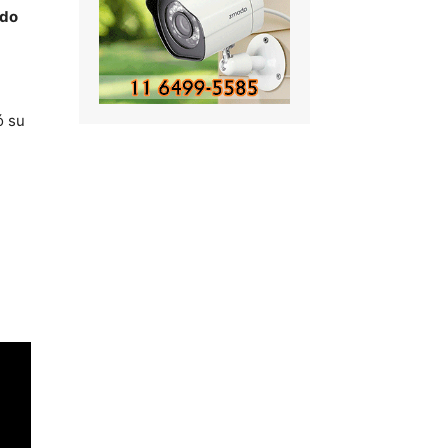
udo
ó su