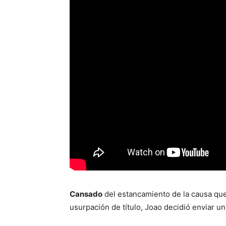
Cansado
del estancamiento de la causa que s
usurpación de título, Joao decidió enviar un