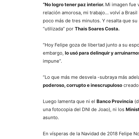
“No logro tener paz interior.
Mi imagen fue v
relación amorosa, mi trabajo… volví a Brasil
poco más de tres minutos. Y resalta que su
“utilizada” por
Thais Soares Costa.
“Hoy Felipe goza de libertad junto a su espos
embargo,
lo usó para delinquir y arruinarnos
impune”.
“Lo que más me desvela -subraya más adela
poderoso, corrupto e inescrupuloso
creado 
Luego lamenta que ni el
Banco Provincia
(d
una fotocopia del DNI de Joao), ni los
Minis
asunto.
En vísperas de la Navidad de 2018 Felipe Nor