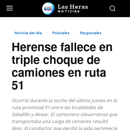
Las Heras
NOTICIAS
Noticia del día
Policiales
Regionales
Herense fallece en
triple choque de
camiones en ruta
51
Ocurrió durante la noche del último jueves en la
ruta provincial 51 entre las localidades de
Saladillo y Alvear. El camionero olavarriense que
transportaba una carga de cemento resultó
ileso. El conductor que perdió la vida pertenecía