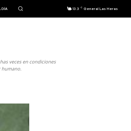
C
 DÍA
13.3
General Las Heras
chas veces en condiciones
er humano.