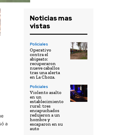
Noticias mas
vistas
Policiales
Operativo
contra el
abigeato:
recuperaron
nueve caballos
tras una alerta
en La Choza.
Policiales
Violento asalto
en un
establecimiento
rural: tres
encapuchados
redujeron a un
ue
hombre y
só a
escaparon en su
auto