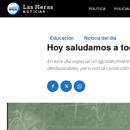
Las Heras
POLÍTICA
POLICIA
NOTICIAS
Educacion
Noticia del día
Hoy saludamos a tod
En este día especial un agradecimien
desfavorables, pero con la convicción