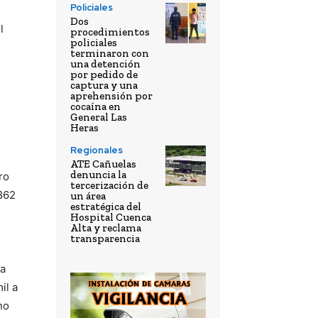
Policiales
Dos
l
procedimientos
policiales
terminaron con
una detención
por pedido de
captura y una
aprehensión por
cocaína en
General Las
Heras
Regionales
ATE Cañuelas
denuncia la
ro
tercerización de
1862
un área
estratégica del
Hospital Cuenca
Alta y reclama
transparencia
la
il a
no