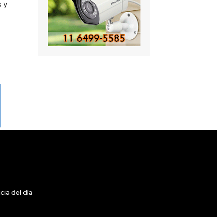
s y
cia del día