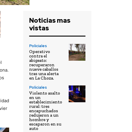
Noticias mas
vistas
Policiales
Operativo
contra el
abigeato:
l
recuperaron
nueve caballos
zona.
tras una alerta
os
en La Choza.
Policiales
Violento asalto
en un
ridad
establecimiento
rural: tres
vier
encapuchados
redujeron a un
hombre y
escaparon en su
auto