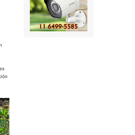
n
 es
ción