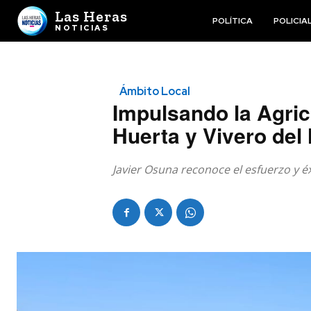
Las Heras
POLÍTICA
POLICIA
NOTICIAS
Ámbito Local
Impulsando la Agric
Huerta y Vivero del
Javier Osuna reconoce el esfuerzo y é