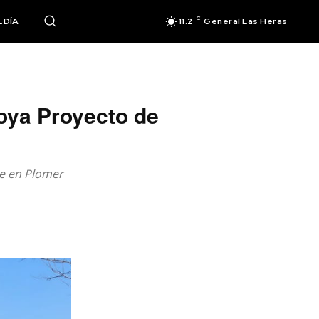
C
 DÍA
11.2
General Las Heras
poya Proyecto de
le en Plomer