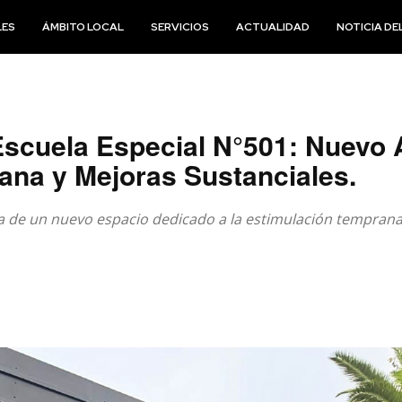
LES
ÁMBITO LOCAL
SERVICIOS
ACTUALIDAD
NOTICIA DEL
Escuela Especial N°501: Nuevo 
ana y Mejoras Sustanciales.
ura de un nuevo espacio dedicado a la estimulación tempran