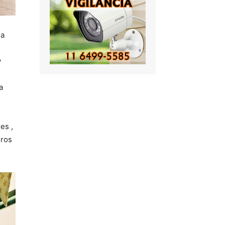
la
y
a
es ,
eros