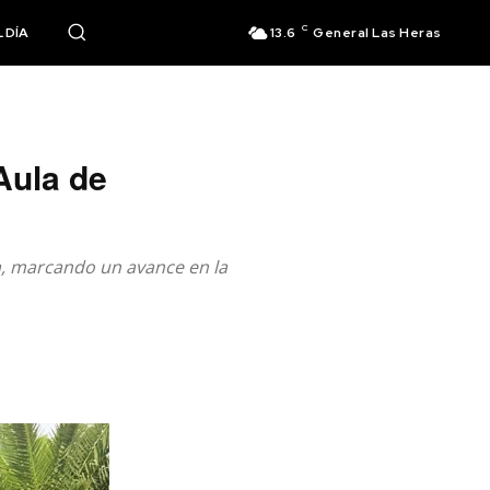
C
 DÍA
13.6
General Las Heras
Aula de
a, marcando un avance en la