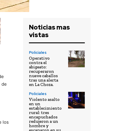
Noticias mas
vistas
Policiales
Operativo
contra el
abigeato:
recuperaron
nueve caballos
de
tras una alerta
o de
en La Choza.
Policiales
Violento asalto
en un
establecimiento
rural: tres
encapuchados
redujeron a un
e los
hombre y
escaparon en su