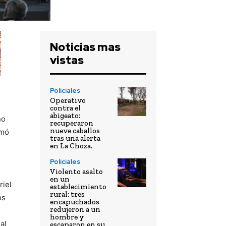
Noticias mas
vistas
Policiales
Operativo
contra el
abigeato:
no
recuperaron
nueve caballos
rmó
tras una alerta
en La Choza.
Policiales
Violento asalto
en un
riel
establecimiento
rural: tres
os
encapuchados
redujeron a un
hombre y
al
escaparon en su