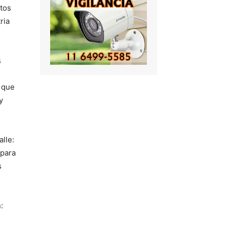
atos
ria
s
 que
y
alle:
 para
s
: