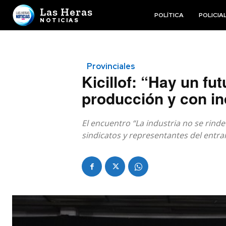
Las Heras
POLÍTICA
POLICIA
NOTICIAS
Provinciales
Kicillof: “Hay un fu
producción y con in
El encuentro “La industria no se rind
sindicatos y representantes del ent