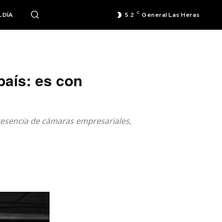
C
 DÍA
5.2
General Las Heras
 país: es con
 presencia de cámaras empresariales,