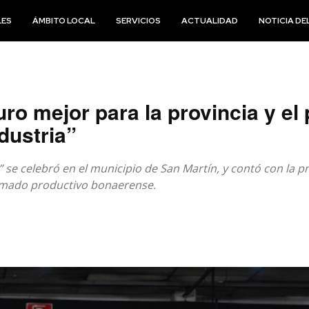
LES
ÁMBITO LOCAL
SERVICIOS
ACTUALIDAD
NOTICIA DEL
turo mejor para la provincia y el
dustria”
e” se celebró en el municipio de San Martín, y contó con la
ramado productivo bonaerense.