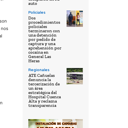
auto
Policiales
Dos
 son
procedimientos
policiales
o nos
terminaron con
una detención
al
por pedido de
captura y una
aprehensión por
cocaína en
General Las
Heras
Regionales
ATE Cañuelas
denuncia la
tercerización de
un área
estratégica del
Hospital Cuenca
Alta y reclama
un
transparencia