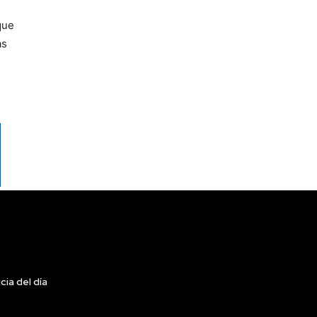
que
as
cia del día