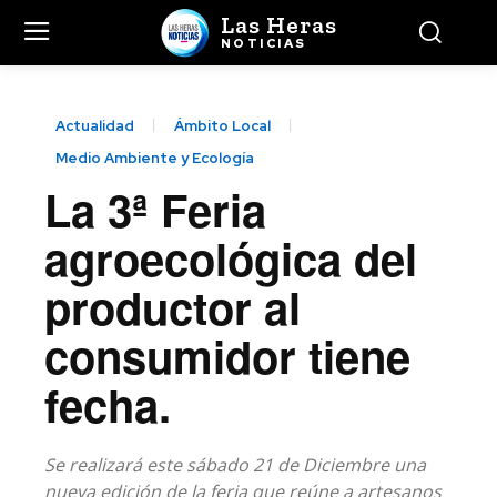
Las Heras
NOTICIAS
Actualidad
Ámbito Local
Medio Ambiente y Ecología
La 3ª Feria
agroecológica del
productor al
consumidor tiene
fecha.
Se realizará este sábado 21 de Diciembre una
nueva edición de la feria que reúne a artesanos