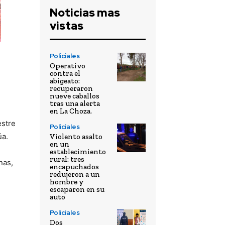
Noticias mas
vistas
Policiales
Operativo
contra el
abigeato:
recuperaron
nueve caballos
tras una alerta
en La Choza.
estre
Policiales
úa.
Violento asalto
en un
establecimiento
rural: tres
nas,
encapuchados
redujeron a un
hombre y
escaparon en su
auto
Policiales
Dos