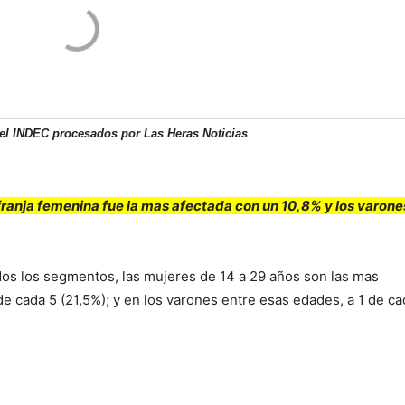
del INDEC procesados por Las Heras Noticias
franja femenina fue la mas afectada con un 10,8% y los varone
odos los segmentos, las mujeres de 14 a 29 años son las mas
de cada 5 (21,5%); y en los varones entre esas edades, a 1 de ca