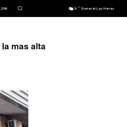
C
 DÍA
9
General Las Heras
 la mas alta