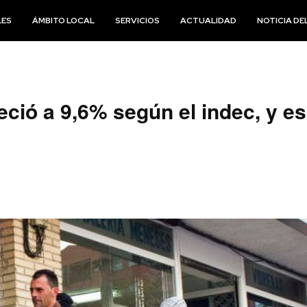
LES
ÁMBITO LOCAL
SERVICIOS
ACTUALIDAD
NOTICIA DEL
ció a 9,6% según el indec, y es