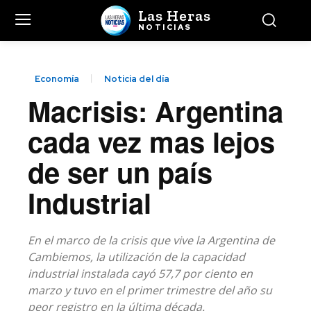
Las Heras
NOTICIAS
Economía
Noticia del día
Macrisis: Argentina
cada vez mas lejos
de ser un país
Industrial
En el marco de la crisis que vive la Argentina de
Cambiemos, la utilización de la capacidad
industrial instalada cayó 57,7 por ciento en
marzo y tuvo en el primer trimestre del año su
peor registro en la última década.