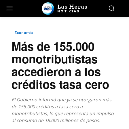
Las Heras
NOTICIAS
Economía
Más de 155.000
monotributistas
accedieron a los
créditos tasa cero
El Gobierno informó que ya se otorgaron más
de 155.000 créditos a tasa cero a
monotributistas, lo que representa un impulso
al consumo de 18.000 millones de pesos.