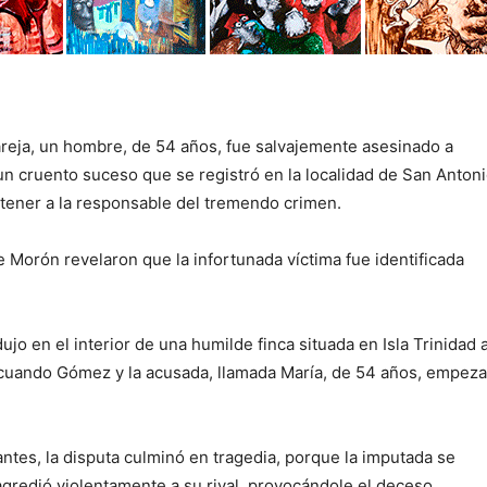
reja, un hombre, de 54 años, fue salvajemente asesinado a
 un cruento suceso que se registró en la localidad de San Anton
etener a la responsable del tremendo crimen.
e Morón revelaron que la infortunada víctima fue identificada
o en el interior de una humilde finca situada en Isla Trinidad a
d, cuando Gómez y la acusada, llamada María, de 54 años, empez
ntes, la disputa culminó en tragedia, porque la imputada se
gredió violentamente a su rival, provocándole el deceso.