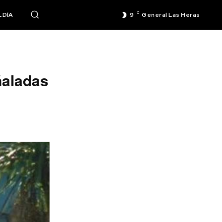
C
 DÍA
9
General Las Heras
ñaladas