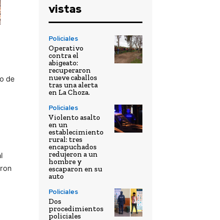
vistas
Policiales
Operativo
contra el
abigeato:
recuperaron
nueve caballos
io de
tras una alerta
en La Choza.
Policiales
Violento asalto
en un
establecimiento
rural: tres
encapuchados
redujeron a un
l
hombre y
aron
escaparon en su
auto
Policiales
Dos
procedimientos
policiales