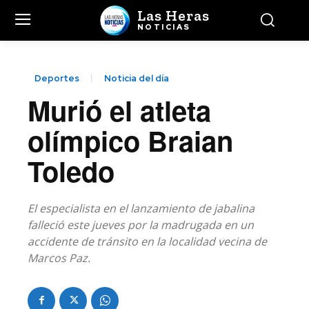
Las Heras
NOTICIAS
Deportes
Noticia del día
Murió el atleta
olímpico Braian
Toledo
El especialista en el lanzamiento de jabalina
falleció este jueves por la madrugada en un
accidente de tránsito en la localidad vecina de
Marcos Paz.