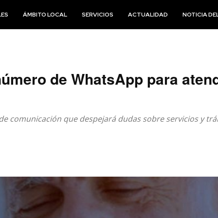
LES
ÁMBITO LOCAL
SERVICIOS
ACTUALIDAD
NOTICIA DEL
número de WhatsApp para atende
 de comunicación que despejará dudas sobre servicios y trám