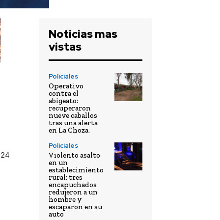
Noticias mas
vistas
Policiales
Operativo
contra el
abigeato:
recuperaron
nueve caballos
tras una alerta
en La Choza.
Policiales
 24
Violento asalto
en un
establecimiento
rural: tres
encapuchados
redujeron a un
hombre y
escaparon en su
auto