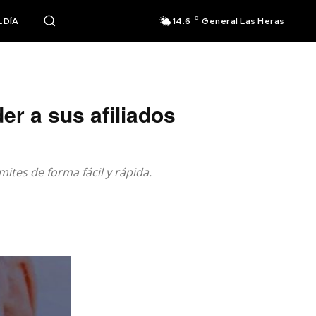
C
 DÍA
14.6
General Las Heras
r a sus afiliados
ites de forma fácil y rápida.