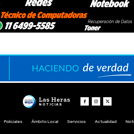
Las Heras
NOTICIAS
Policiales
Ámbito Local
Servicios
Actualidad
Noti