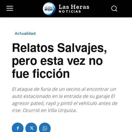
Las Heras
NOTICIAS
Actualidad
Relatos Salvajes,
pero esta vez no
fue ficción
El ataque de furia de un vecino al encontrar un
auto estacionado en la entrada de su garaje El
agresor pateó, rayó y pintó el vehículo antes de
irse. Ocurrió en Villa Urquiza.