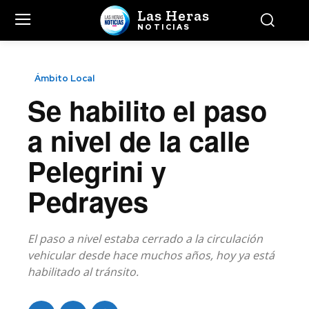
Las Heras
NOTICIAS
Ámbito Local
Se habilito el paso
a nivel de la calle
Pelegrini y
Pedrayes
El paso a nivel estaba cerrado a la circulación
vehicular desde hace muchos años, hoy ya está
habilitado al tránsito.