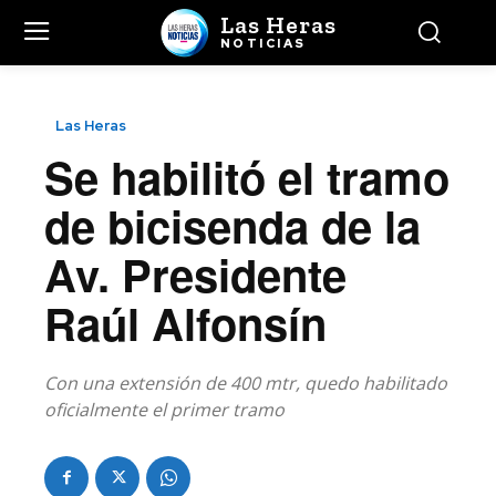
Las Heras
NOTICIAS
Las Heras
Se habilitó el tramo
de bicisenda de la
Av. Presidente
Raúl Alfonsín
Con una extensión de 400 mtr, quedo habilitado
oficialmente el primer tramo