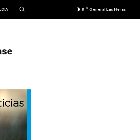
C
 DÍA
9
General Las Heras
nse