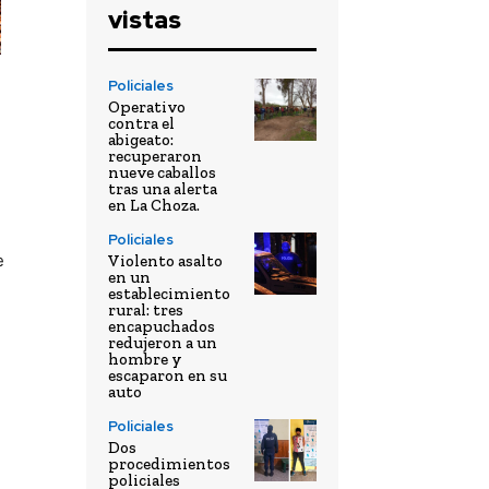
vistas
Policiales
Operativo
contra el
abigeato:
recuperaron
nueve caballos
tras una alerta
en La Choza.
Policiales
e
Violento asalto
en un
establecimiento
rural: tres
encapuchados
redujeron a un
hombre y
escaparon en su
auto
Policiales
Dos
procedimientos
policiales