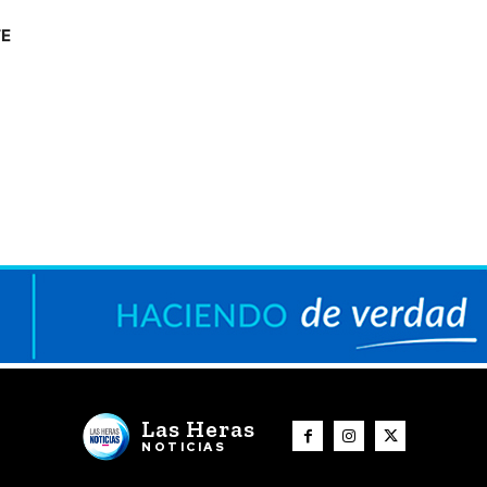
TE
Las Heras
NOTICIAS