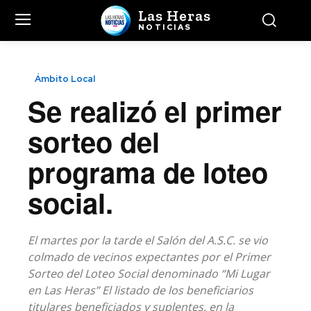
Las Heras
NOTICIAS
Ámbito Local
Se realizó el primer
sorteo del
programa de loteo
social.
El martes por la tarde el Salón del A.S.C. se vio
colmado de vecinos expectantes por el Primer
Sorteo del Loteo Social denominado “Mi Lugar
en Las Heras” El listado de los beneficiarios
titulares beneficiados y suplentes, en la