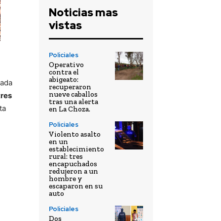
Noticias mas
vistas
Policiales
Operativo
contra el
abigeato:
nada
recuperaron
nueve caballos
tres
tras una alerta
ta
en La Choza.
Policiales
Violento asalto
en un
establecimiento
rural: tres
encapuchados
redujeron a un
hombre y
escaparon en su
auto
Policiales
Dos