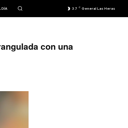
C
 DÍA
3.7
General Las Heras
trangulada con una