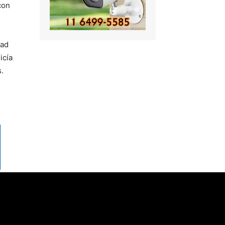
con
dad
icía
.