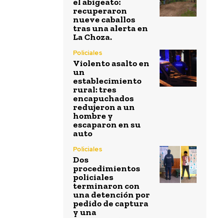
el abigeato:
recuperaron
nueve caballos
tras una alerta en
La Choza.
Policiales
Violento asalto en
un
establecimiento
rural: tres
encapuchados
redujeron a un
hombre y
escaparon en su
auto
Policiales
Dos
procedimientos
policiales
terminaron con
una detención por
pedido de captura
y una