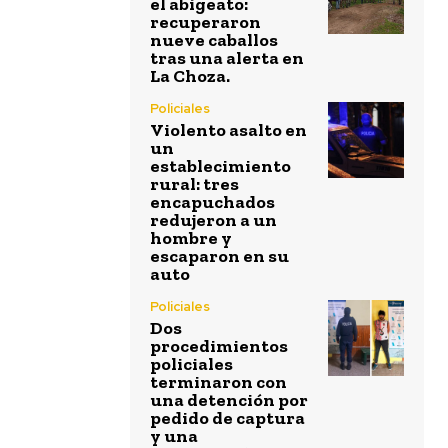
el abigeato:
recuperaron
nueve caballos
tras una alerta en
La Choza.
Policiales
Violento asalto en
un
establecimiento
rural: tres
encapuchados
redujeron a un
hombre y
escaparon en su
auto
Policiales
Dos
procedimientos
policiales
terminaron con
una detención por
pedido de captura
y una