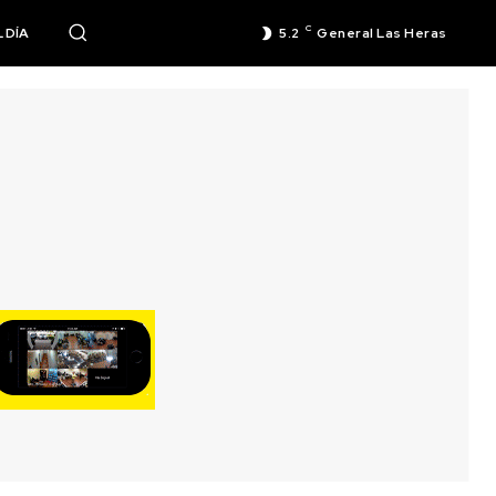
C
 DÍA
5.2
General Las Heras