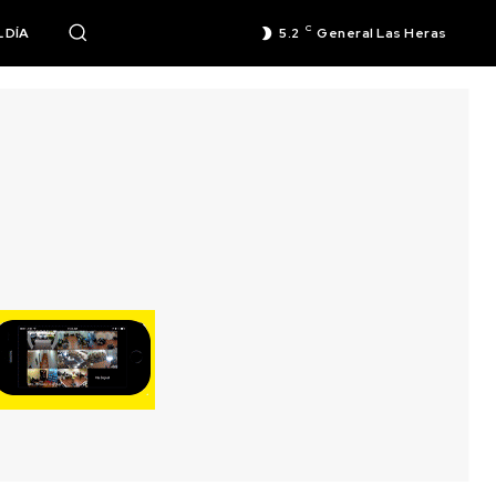
C
 DÍA
5.2
General Las Heras