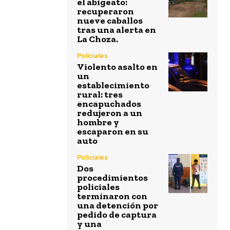
el abigeato:
recuperaron
nueve caballos
tras una alerta en
La Choza.
Policiales
Violento asalto en
un
establecimiento
rural: tres
encapuchados
redujeron a un
hombre y
escaparon en su
auto
Policiales
Dos
procedimientos
policiales
terminaron con
una detención por
pedido de captura
y una