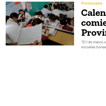
Provinciales
Calen
comie
Provi
“El 1 de marzo 
escuelas bonaer