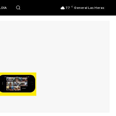
C
 DÍA
7.7
General Las Heras