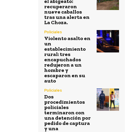
el abigeato:
recuperaron
nueve caballos
tras una alerta en
La Choza.
Policiales
Violento asalto en
un
establecimiento
rural: tres
encapuchados
redujeron a un
hombre y
escaparon en su
auto
Policiales
Dos
procedimientos
policiales
terminaron con
una detención por
pedido de captura
y una