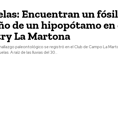
las: Encuentran un fósil
o de un hipopótamo en 
ry La Martona
hallazgo paleontológico se registró en el Club de Campo La Marto
partido de Cañuelas. A raíz de las lluvias del 30...