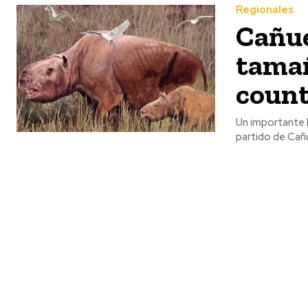
Regionales
Cañue
tamañ
count
Un importante 