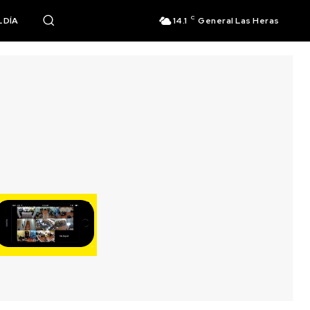
C
 DÍA
14.1
General Las Heras