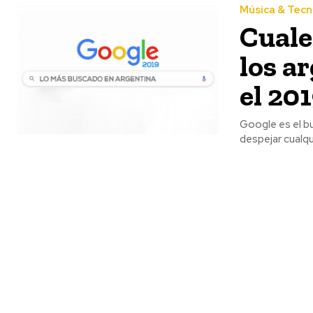
Música & Tecn
Cuale
los a
el 20
Google es el bu
despejar cualqu