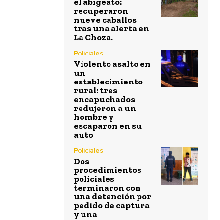
el abigeato:
recuperaron
nueve caballos
tras una alerta en
La Choza.
Policiales
Violento asalto en
un
establecimiento
rural: tres
encapuchados
redujeron a un
hombre y
escaparon en su
auto
Policiales
Dos
procedimientos
policiales
terminaron con
una detención por
pedido de captura
y una