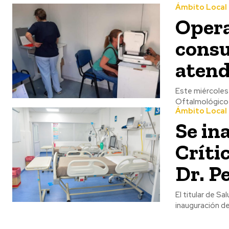
Ámbito Local
Opera
consu
atend
Este miércoles
Oftalmológico d
Ámbito Local
Se in
Críti
Dr. P
El titular de Sa
inauguración de