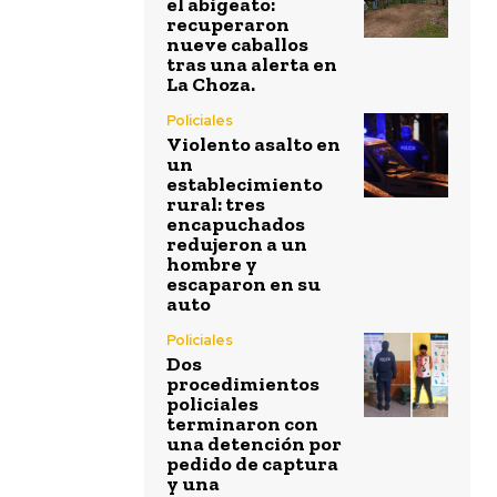
el abigeato:
recuperaron
nueve caballos
tras una alerta en
La Choza.
Policiales
Violento asalto en
un
establecimiento
rural: tres
encapuchados
redujeron a un
hombre y
escaparon en su
auto
Policiales
Dos
procedimientos
policiales
terminaron con
una detención por
pedido de captura
y una