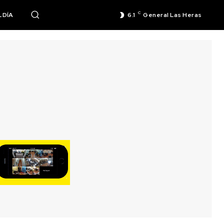
C
 DÍA
6.1
General Las Heras