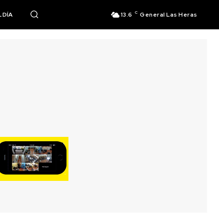
C
 DÍA
13.6
General Las Heras