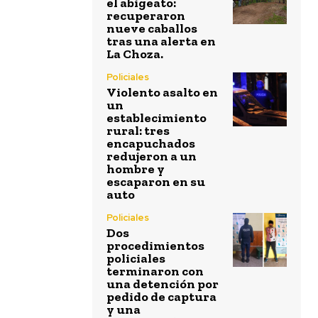
el abigeato:
recuperaron
nueve caballos
tras una alerta en
La Choza.
Policiales
Violento asalto en
un
establecimiento
rural: tres
encapuchados
redujeron a un
hombre y
escaparon en su
auto
Policiales
Dos
procedimientos
policiales
terminaron con
una detención por
pedido de captura
y una