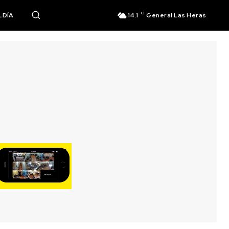
C
 DÍA
14.1
General Las Heras