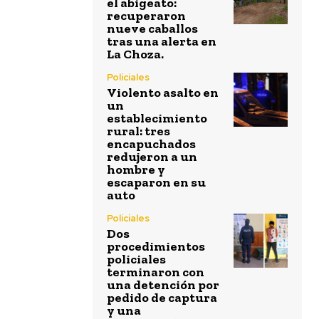
el abigeato:
recuperaron
nueve caballos
tras una alerta en
La Choza.
Policiales
Violento asalto en
un
establecimiento
rural: tres
encapuchados
redujeron a un
hombre y
escaparon en su
auto
Policiales
Dos
procedimientos
policiales
terminaron con
una detención por
pedido de captura
y una