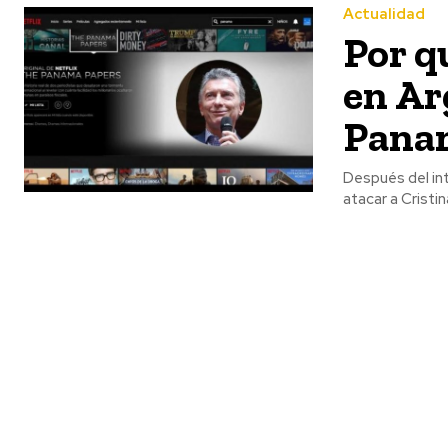
Actualidad
Por q
en Ar
Pana
Después del int
atacar a Cristin