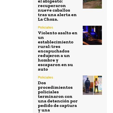
el abigeato:
recuperaron
nueve caballos
tras una alerta en
La Choza.
Policiales
Violento asalto en
un
establecimiento
rural: tres
encapuchados
redujeron a un
hombre y
escaparon en su
auto
Policiales
Dos
procedimientos
policiales
terminaron con
una detención por
pedido de captura
y una