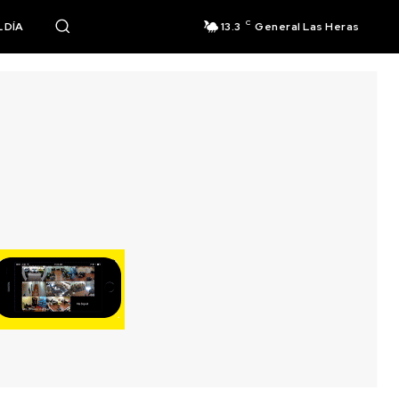
C
 DÍA
13.3
General Las Heras