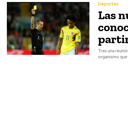
Deportes
Las n
conoc
partir
Tras una reunió
organismo que s