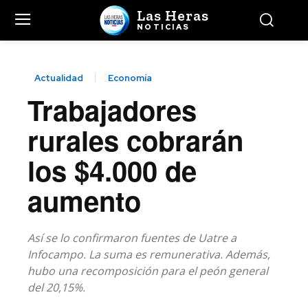
Las Heras
NOTICIAS
Actualidad
Economía
Trabajadores
rurales cobrarán
los $4.000 de
aumento
Así se lo confirmaron fuentes de Uatre a
Infocampo. La suma es remunerativa. Además,
hubo una recomposición para el peón general
del 20,15%.