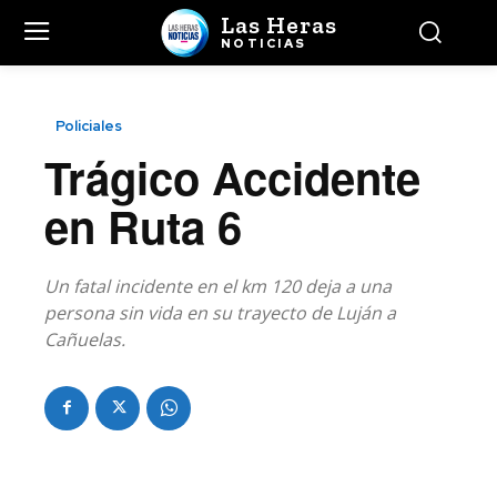
Las Heras
NOTICIAS
Policiales
Trágico Accidente
en Ruta 6
Un fatal incidente en el km 120 deja a una
persona sin vida en su trayecto de Luján a
Cañuelas.